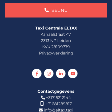
BEL NU
Taxi Centrale ELTAX
Kanaalstraat 47
2313 NP Leiden
KVK 28109779
Privacyverklaring
Contactgegevens
+31715212144


+31681289817
info@eltax.taxi
