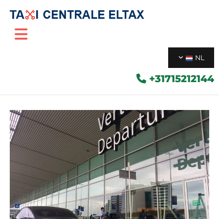
NL
+31715212144
