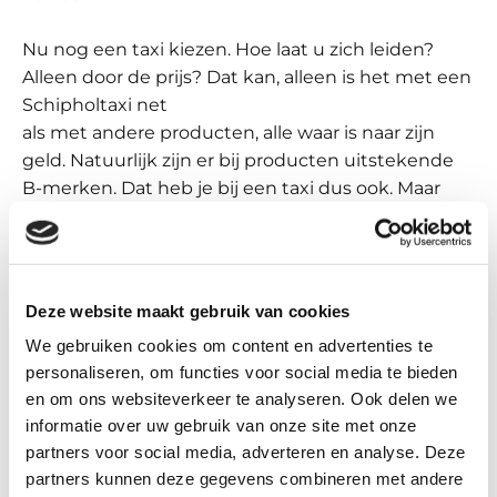
Nu nog een taxi kiezen. Hoe laat u zich leiden?
Alleen door de prijs? Dat kan, alleen is het met een
Schipholtaxi net
als met andere producten, alle waar is naar zijn
geld. Natuurlijk zijn er bij producten uitstekende
B-merken. Dat heb je bij een taxi dus ook. Maar
meestal kun je bij de goedkoopste taxi naar
Schiphol wel merken waar dat dan in zit.
Ook in Leiden wordt er flink gestunt met de
taxiprijs. Dat is eigenlijk mijn eigen schuld. In 1998,
Deze website maakt gebruik van cookies
jawel, in de vorige eeuw dus ben ik met mijn
We gebruiken cookies om content en advertenties te
toenmalige taxibedrijf gaan stunten met het
personaliseren, om functies voor social media te bieden
Schipholtaxi tarief. Wij gingen de taxi van
en om ons websiteverkeer te analyseren. Ook delen we
Leiden naar Schiphol aanbieden voor Fl 75,- (75
informatie over uw gebruik van onze site met onze
gulden dus). Een groot succes! Toen, 23 jaar
partners voor social media, adverteren en analyse. Deze
geleden!
partners kunnen deze gegevens combineren met andere