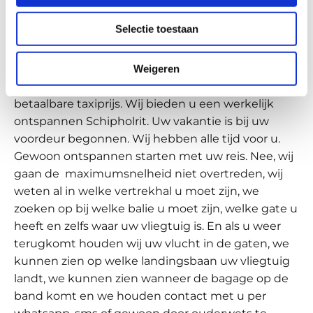
vakantiebudget? Als u niet uitkijkt kost één rondje
Selectie toestaan
koffie op Schiphol u meer.
Wat kan Taxicentrale Eltax u dan bieden?
Weigeren
Wij rijden voor een redelijke, gezonde en toch
betaalbare taxiprijs. Wij bieden u een werkelijk
ontspannen Schipholrit. Uw vakantie is bij uw
voordeur begonnen. Wij hebben alle tijd voor u.
Gewoon ontspannen starten met uw reis. Nee, wij
gaan de maximumsnelheid niet overtreden, wij
weten al in welke vertrekhal u moet zijn, we
zoeken op bij welke balie u moet zijn, welke gate u
heeft en zelfs waar uw vliegtuig is. En als u weer
terugkomt houden wij uw vlucht in de gaten, we
kunnen zien op welke landingsbaan uw vliegtuig
landt, we kunnen zien wanneer de bagage op de
band komt en we houden contact met u per