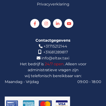
Privacyverklaring
Contactgegevens
+31715212144


+31681289817
info@eltax.taxi

Het bedrijf is
24/7 open
. Alleen voor
administratieve vragen zijn
wij telefonisch bereikbaar van:
Maandag - Vrijdag
09:00 - 18:00