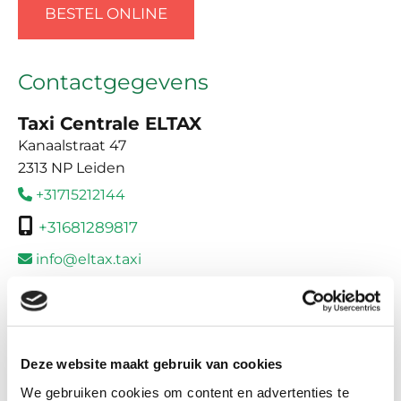
BESTEL ONLINE
Contactgegevens
Taxi Centrale ELTAX
Kanaalstraat 47
2313 NP Leiden
+31715212144


+31681289817
info@eltax.taxi

Openingstijden
Het bedrijf is
24/7 open
. Alleen voor
administratieve vragen zijn wij telefonisch
Deze website maakt gebruik van cookies
bereikbaar van:
We gebruiken cookies om content en advertenties te