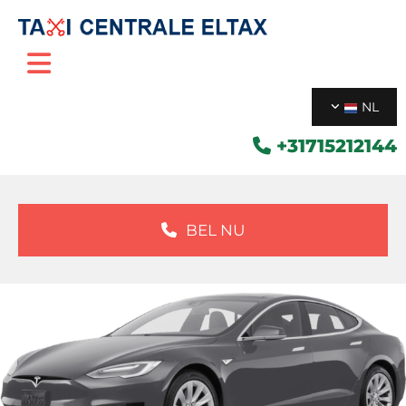
NL
+31715212144

BEL NU