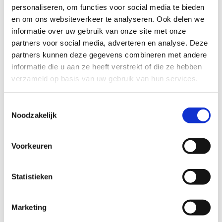
Maandag - Vrijdag
09:00 - 18:00
personaliseren, om functies voor social media te bieden
en om ons websiteverkeer te analyseren. Ook delen we
Voor vragen, opmerkingen, tips,
informatie over uw gebruik van onze site met onze
bijzondere rit bestellingen of offertes
partners voor social media, adverteren en analyse. Deze
neem contact op voor meer informatie.
partners kunnen deze gegevens combineren met andere
informatie die u aan ze heeft verstrekt of die ze hebben
Naam*
verzameld op basis van uw gebruik van hun services.
Toestemmingsselectie
Noodzakelijk
E-mail *
Voorkeuren
Telefoonnummer*
Statistieken
Marketing
Bericht*