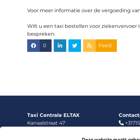
Voor meer informatie over de vergoeding va
Wilt u een taxi bestellen voor ziekenvervoer
bespreken.
0
Feed
Taxi Centrale ELTAX
Contac
Kanaalstraat 47
+31715


2313 NP Leiden
+3168
KVK 28109779
info@e

Deze website maakt gebru