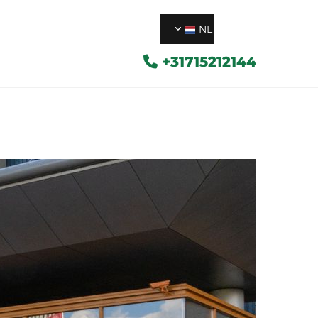
NL
+31715212144
