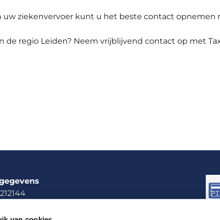
n uw ziekenvervoer kunt u het beste contact opnemen 
 in de regio Leiden? Neem vrijblijvend contact op met 
tgegevens
212144
1289817
ltax.taxi
ik van cookies